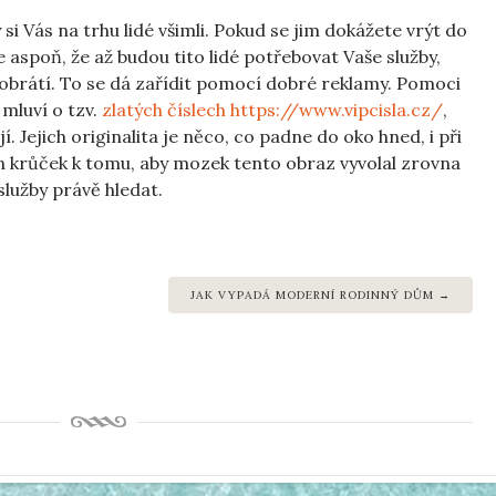
 si Vás na trhu lidé všimli. Pokud se jim dokážete vrýt do
 aspoň, že až budou tito lidé potřebovat Vaše služby,
obrátí. To se dá zařídit pomocí dobré reklamy. Pomoci
mluví o tzv.
zlatých číslech https://www.vipcisla.cz/
,
. Jejich originalita je něco, co padne do oko hned, i při
en krůček k tomu, aby mozek tento obraz vyvolal zrovna
lužby právě hledat.
JAK VYPADÁ MODERNÍ RODINNÝ DŮM