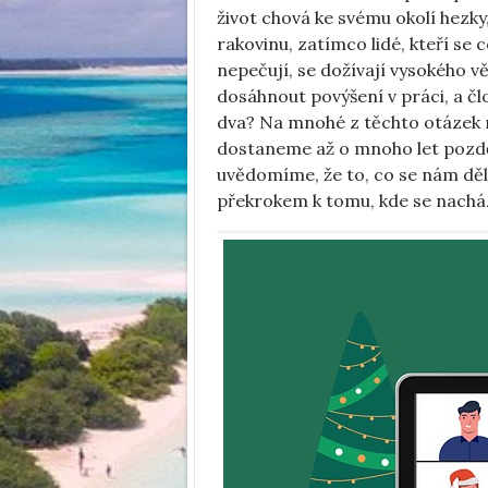
život chová ke svému okolí hezky
rakovinu, zatímco lidé, kteří se c
nepečují, se dožívají vysokého v
dosáhnout povýšení v práci, a člo
dva? Na mnohé z těchto otázek
dostaneme až o mnoho let pozdě
uvědomíme, že to, co se nám dělo
překrokem k tomu, kde se nachá