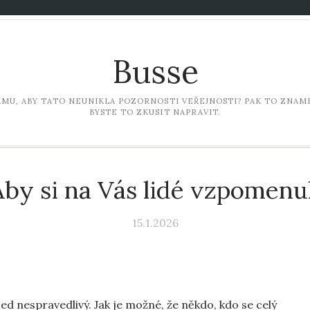
Busse
LAMU, ABY TATO NEUNIKLA POZORNOSTI VEŘEJNOSTI? PAK TO ZNAME
BYSTE TO ZKUSIT NAPRAVIT.
Aby si na Vás lidé vzpomenul
15.1.2026
ed nespravedlivý. Jak je možné, že někdo, kdo se celý