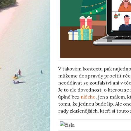
V takovém kontextu pak najednou 
můžeme doopravdy procítit rčení
neoddávat se zoufalství ani v těc
Je to ale dovednost, o kterou se
úplně bez
ničeho
, jen s málem, k
tomu, že jednou bude líp. Ale on
rady zkušenějších, kteří si touto 