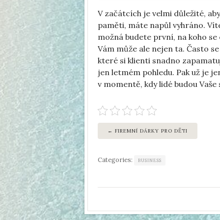
V začátcích je velmi důležité, aby
paměti, máte napůl vyhráno. Víte
možná budete první, na koho se 
Vám může ale nejen ta. Často se 
které si klienti snadno zapamatují
jen letmém pohledu. Pak už je j
v momentě, kdy lidé budou Vaše s
FIREMNÍ DÁRKY PRO DĚTI
Categories:
BUSINESS