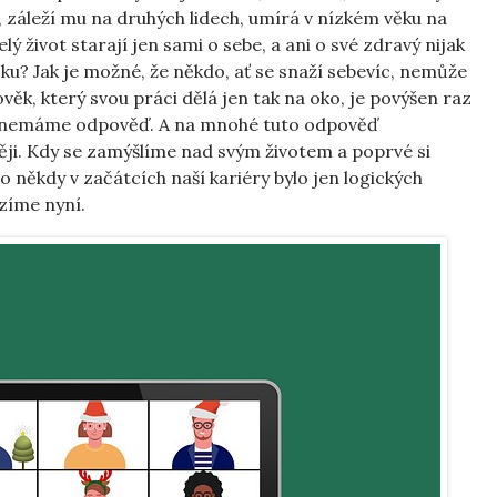
, záleží mu na druhých lidech, umírá v nízkém věku na
elý život starají jen sami o sebe, a ani o své zdravý nijak
ěku? Jak je možné, že někdo, ať se snaží sebevíc, nemůže
věk, který svou práci dělá jen tak na oko, je povýšen raz
 nemáme odpověď. A na mnohé tuto odpověď
ji. Kdy se zamýšlíme nad svým životem a poprvé si
 někdy v začátcích naší kariéry bylo jen logických
zíme nyní.