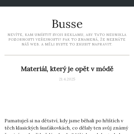
Busse
NEVÍTE, KAM UMÍSTIT SVOJI REKLAMU, ABY TATO NEUNIKLA
POZORNOSTI VEŘEJNOSTI? PAK TO ZNAMENÁ, ŽE NEZNÁTE
NÁŠ WEB. A MĚLI BYSTE TO ZKUSIT NAPRAVIT.
Materiál, který je opět v módě
21.4.2025
Pamatuješ si na dětství, kdy jsme běhali po hřištích v
těch klasických šusťákovkách, co dělaly ten svůj známý