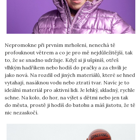
Nepromokne při prvním mrholení, nenechá tě
profouknout větrem a co je pro mě nejdůležitější, tak
to, že se snadno udržuje. Když si ji ušpiníš, otřeš
vlhkým hadříkem nebo hodíš do pračky a za chvíli je
jako nová. Na rozdíl od jiných materiálů, které se hned
vytahají, nasáknou vodu nebo ztratí tvar. Navíc je to
ideální materiál pro aktivní lidi. Je lehký, skladný, rychle
schne. Na kolo, do hor, na výlet s dětmi nebo jen tak
do města, prostě ji hodíš do batohu a máš jistotu, že tě
nic nezaskočí.