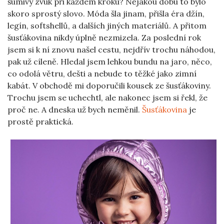
šumivý zvuk při každém kroku? Nějakou dobu to bylo
skoro sprostý slovo. Móda šla jinam, přišla éra džín,
legín, softshellů, a dalších jiných materiálů. A přitom
šusťákovina nikdy úplně nezmizela. Za poslední rok
jsem si k ní znovu našel cestu, nejdřív trochu náhodou,
pak už cíleně. Hledal jsem lehkou bundu na jaro, něco,
co odolá větru, dešti a nebude to těžké jako zimní
kabát. V obchodě mi doporučili kousek ze šusťákoviny.
Trochu jsem se uchechtl, ale nakonec jsem si řekl, že
proč ne. A dneska už bych neměnil.
Šusťákovina
je
prostě praktická.