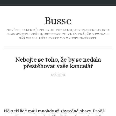
Busse
NEVÍTE, KAM UMÍSTIT SVOJI REKLAMU, ABY TATO NEUNIKLA
POZORNOSTI VEŘEJNOSTI? PAK TO ZNAMENÁ, ŽE NEZNÁTE
NÁŠ WEB. A MĚLI BYSTE TO ZKUSIT NAPRAVIT.
Nebojte se toho, že by se nedala
přestěhovat vaše kancelář
12.5.2023
Někteří lidé mají mnohdy až zbytečné obavy. Proč?