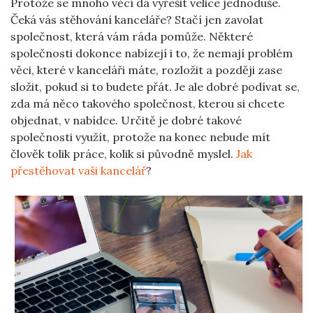
Protože se mnoho věcí dá vyřešit velice jednoduše.
Čeká vás stěhování kanceláře? Stačí jen zavolat
společnost, která vám ráda pomůže. Některé
společnosti dokonce nabízejí i to, že nemají problém
věci, které v kanceláři máte, rozložit a později zase
složit, pokud si to budete přát. Je ale dobré podívat se,
zda má něco takového společnost, kterou si chcete
objednat, v nabídce. Určitě je dobré takové
společnosti využít, protože na konec nebude mít
člověk tolik práce, kolik si původně myslel.
Jak
přestěhovat vaši kancelář
?