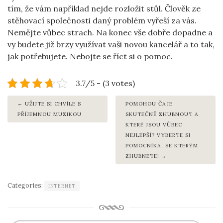
tím, že vám například nejde rozložit stůl. Člověk ze
stěhovací společnosti daný problém vyřeší za vás.
Nemějte vůbec strach. Na konec vše dobře dopadne a
vy budete již brzy využívat vaši novou kancelář a to tak,
jak potřebujete. Nebojte se říct si o pomoc.
3.7/5 - (3 votes)
UŽIJTE SI CHVÍLE S
POMOHOU ČAJE
PŘÍJEMNOU MUZIKOU
SKUTEČNĚ ZHUBNOUT A
KTERÉ JSOU VŮBEC
NEJLEPŠÍ? VYBERTE SI
POMOCNÍKA, SE KTERÝM
ZHUBNETE!
Categories:
INTERNET