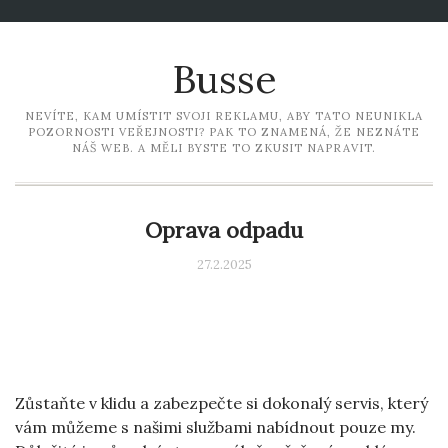
Busse
NEVÍTE, KAM UMÍSTIT SVOJI REKLAMU, ABY TATO NEUNIKLA
POZORNOSTI VEŘEJNOSTI? PAK TO ZNAMENÁ, ŽE NEZNÁTE
NÁŠ WEB. A MĚLI BYSTE TO ZKUSIT NAPRAVIT.
Oprava odpadu
27.2.2025
Zůstaňte v klidu a zabezpečte si dokonalý servis, který
vám můžeme s našimi službami nabídnout pouze my.