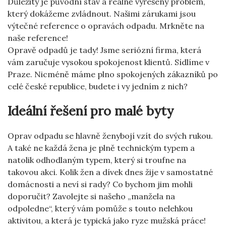
Důležitý je původní stav a reálně vyřešený problém,
který dokážeme zvládnout. Našimi zárukami jsou
výtečné reference o opravách odpadu. Mrkněte na
naše reference!
Opravě odpadů
je tady! Jsme seriózní firma, která
vám zaručuje vysokou spokojenost klientů. Sídlíme v
Praze. Nicméně máme plno spokojených zákazníků po
celé české republice, budete i vy jedním z nich?
Ideální řešení pro malé byty
Oprav odpadu se hlavně ženybojí vzít do svých rukou.
A také ne každá žena je plně technickým typem a
natolik odhodlaným typem, který si troufne na
takovou akci. Kolik žen a dívek dnes žije v samostatné
domácnosti a neví si rady? Co bychom jim mohli
doporučit? Zavolejte si našeho „manžela na
odpoledne“, který vám pomůže s touto nelehkou
aktivitou, a která je typická jako ryze mužská práce!