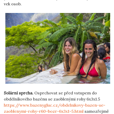
vek osob.
Solární sprcha.
Osprchovat se před vstupem do
obdélníkového bazénu se zaoblenými rohy 6x3x1.5
https://www.bazenygluc.cz/obdelnikovy-bazen-se-
zaoblenymi-rohy-r60-bozr-6x3x1-5.html
samozřejmě