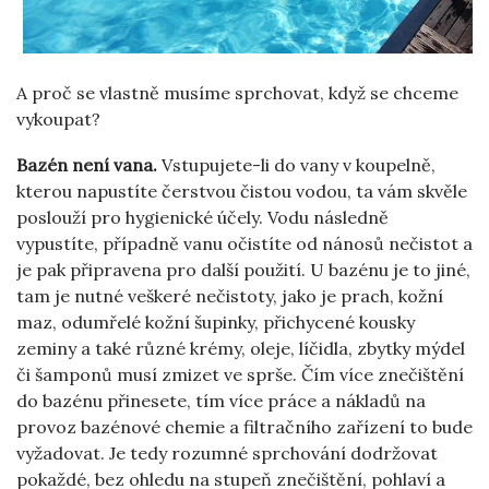
A proč se vlastně musíme sprchovat, když se chceme
vykoupat?
Bazén není vana.
Vstupujete-li do vany v koupelně,
kterou napustíte čerstvou čistou vodou, ta vám skvěle
poslouží pro hygienické účely. Vodu následně
vypustíte, případně vanu očistíte od nánosů nečistot a
je pak připravena pro další použití. U bazénu je to jiné,
tam je nutné veškeré nečistoty, jako je prach, kožní
maz, odumřelé kožní šupinky, přichycené kousky
zeminy a také různé krémy, oleje, líčidla, zbytky mýdel
či šamponů musí zmizet ve sprše. Čím více znečištění
do bazénu přinesete, tím více práce a nákladů na
provoz bazénové chemie a filtračního zařízení to bude
vyžadovat. Je tedy rozumné sprchování dodržovat
pokaždé, bez ohledu na stupeň znečištění, pohlaví a