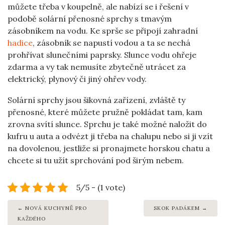
můžete třeba v koupelně, ale nabízí se i řešení v
podobě solární přenosné sprchy s tmavým
zásobníkem na vodu. Ke sprše se připojí zahradní
hadice
, zásobník se napustí vodou a ta se nechá
prohřívat slunečními paprsky. Slunce vodu ohřeje
zdarma a vy tak nemusíte zbytečně utrácet za
elektrický, plynový či jiný ohřev vody.
Solární sprchy jsou šikovná zařízení, zvláště ty
přenosné, které můžete pružně pokládat tam, kam
zrovna svítí slunce. Sprchu je také možné naložit do
kufru u auta a odvézt ji třeba na chalupu nebo si ji vzít
na dovolenou, jestliže si pronajmete horskou chatu a
chcete si tu užít sprchování pod širým nebem.
5/5 - (1 vote)
NOVÁ KUCHYNĚ PRO
SKOK PADÁKEM
KAŽDÉHO