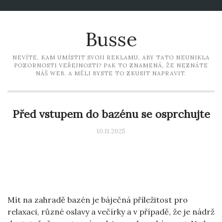
Busse
NEVÍTE, KAM UMÍSTIT SVOJI REKLAMU, ABY TATO NEUNIKLA
POZORNOSTI VEŘEJNOSTI? PAK TO ZNAMENÁ, ŽE NEZNÁTE
NÁŠ WEB. A MĚLI BYSTE TO ZKUSIT NAPRAVIT.
Před vstupem do bazénu se osprchujte
10.11.2025
Mít na zahradě bazén je báječná příležitost pro
relaxaci, různé oslavy a večírky a v případě, že je nádrž