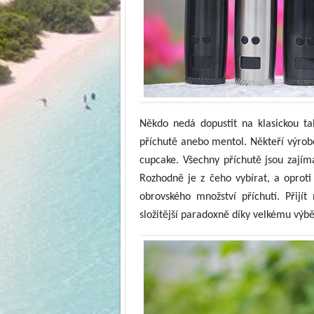
Někdo nedá dopustit na klasickou t
příchutě
anebo
mentol. Někteří výrobci
cupcake. Všechny příchutě jsou zajím
Rozhodně je z čeho vybírat, a oproti
obrovského množství příchutí.
Přijí
složitější paradoxně díky velkému výbě