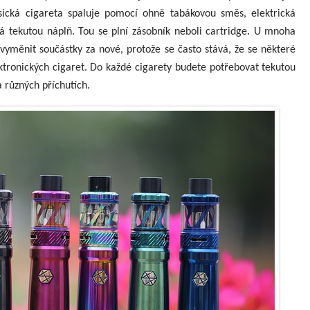
asická cigareta spaluje pomocí ohně tabákovou směs, elektrická
á tekutou náplň. Tou se plní zásobník neboli cartridge. U mnoha
vyměnit součástky za nové, protože se často stává, že se některé
ektronických cigaret. Do každé cigarety budete potřebovat tekutou
 různých příchutích.