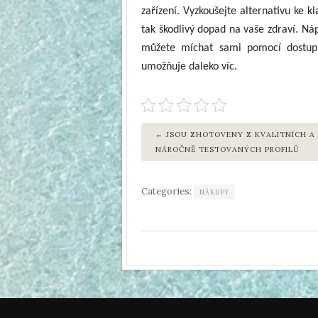
zařízení. Vyzkoušejte alternativu ke k
tak škodlivý dopad na vaše zdraví. Ná
můžete míchat sami pomocí dostupn
umožňuje daleko víc.
JSOU ZHOTOVENY Z KVALITNÍCH A
NÁROČNĚ TESTOVANÝCH PROFILŮ
Categories:
NÁKUPY