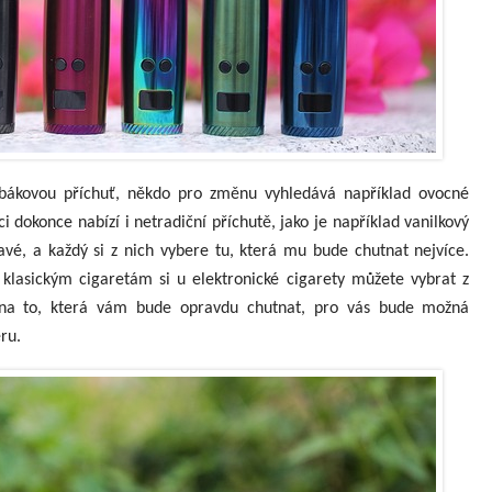
abákovou příchuť, někdo pro změnu vyhledává například ovocné
 dokonce nabízí i netradiční příchutě, jako je například vanilkový
avé, a každý si z nich vybere tu, která mu bude chutnat nejvíce.
 klasickým cigaretám si u elektronické cigarety můžete vybrat z
t na to, která vám bude opravdu chutnat, pro vás bude možná
ru.