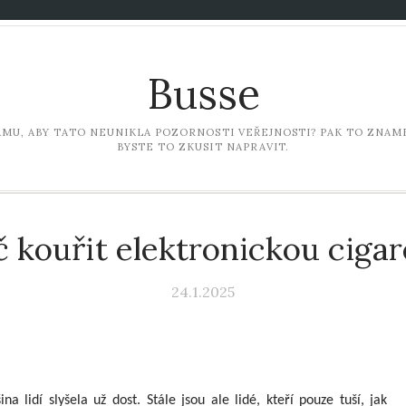
Busse
LAMU, ABY TATO NEUNIKLA POZORNOSTI VEŘEJNOSTI? PAK TO ZNAME
BYSTE TO ZKUSIT NAPRAVIT.
 kouřit elektronickou ciga
24.1.2025
na lidí slyšela už dost. Stále jsou ale lidé, kteří pouze tuší, jak