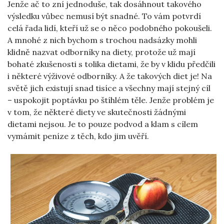
Jenže ač to zní jednoduše, tak dosáhnout takového
výsledku vůbec nemusí být snadné. To vám potvrdí
celá řada lidí, kteří už se o něco podobného pokoušeli.
A mnohé z nich bychom s trochou nadsázky mohli
klidně nazvat odborníky na diety, protože už mají
bohaté zkušenosti s tolika dietami, že by v klidu předčili
i některé výživové odborníky. A že takových diet je! Na
světě jich existují snad tisíce a všechny mají stejný cíl
– uspokojit poptávku po štíhlém těle. Jenže problém je
v tom, že některé diety ve skutečnosti žádnými
dietami nejsou. Je to pouze podvod a klam s cílem
vymámit peníze z těch, kdo jim uvěří.