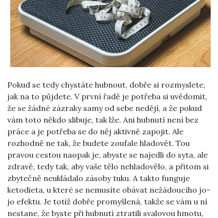
Pokud se tedy chystáte hubnout, dobře si rozmyslete,
jak na to půjdete. V první řadě je potřeba si uvědomit,
že se žádné zázraky samy od sebe nedějí, a že pokud
vám toto někdo slibuje, tak lže. Ani hubnutí není bez
práce a je potřeba se do něj aktivně zapojit. Ale
rozhodně ne tak, že budete zoufale hladovět. Tou
pravou cestou naopak je, abyste se najedli do syta, ale
zdravě, tedy tak, aby vaše tělo nehladovělo, a přitom si
zbytečně neukládalo zásoby tuku. A takto funguje
ketodieta, u které se nemusíte obávat nežádoucího jo-
jo efektu
. Je totiž dobře promyšlená, takže se vám u ní
nestane, že byste při hubnutí ztratili svalovou hmotu,