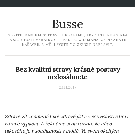
Busse
NEVÍTE, KAM UMÍSTIT SVOJI REKLAMU, ABY TATO NEUNIKLA
POZORNOSTI VEŘEJNOSTI? PAK TO ZNAMENÁ, ŽE NEZNÁTE
NÁŠ WEB. A MĚLI BYSTE TO ZKUSIT NAPRAVIT.
Bez kvalitní stravy krásné postavy
nedosáhnete
23.11.2017
Zdravě žít znamená také zdravě jíst a v souvislosti s tím i
zdravě vypadat. A řekněme si na rovinu, že něco
takového je v současnosti v módě. Ve svém okolí jen