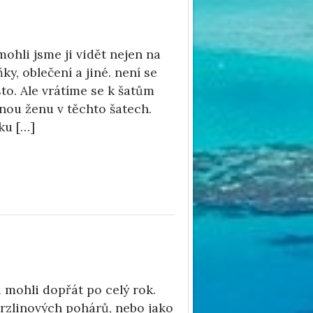
mohli jsme ji vidět nejen na
ky, oblečení a jiné. není se
to. Ale vrátíme se k šatům
enou ženu v těchto šatech.
ěku […]
i mohli dopřát po celý rok.
mrzlinových pohárů, nebo jako