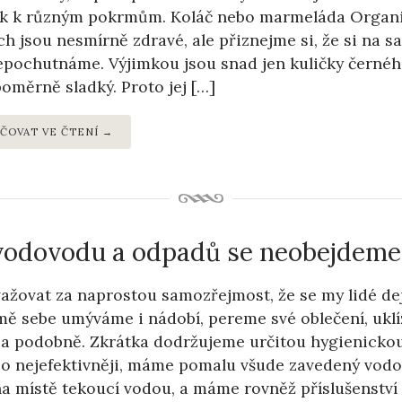
ek k různým pokrmům. Koláč nebo marmeláda Organic
ch jsou nesmírně zdravé, ale přiznejme si, že si na
nepochutnáme. Výjimkou jsou snad jen kuličky černého
oměrně sladký. Proto jej […]
ČOVAT VE ČTENÍ →
vodovodu a odpadů se neobejdeme
ažovat za naprostou samozřejmost, že se my lidé d
mě sebe umýváme i nádobí, pereme své oblečení, ukl
 a podobně. Zkrátka dodržujeme určitou hygienickou
co nejefektivněji, máme pomalu všude zavedený vodo
a místě tekoucí vodou, a máme rovněž příslušenstv