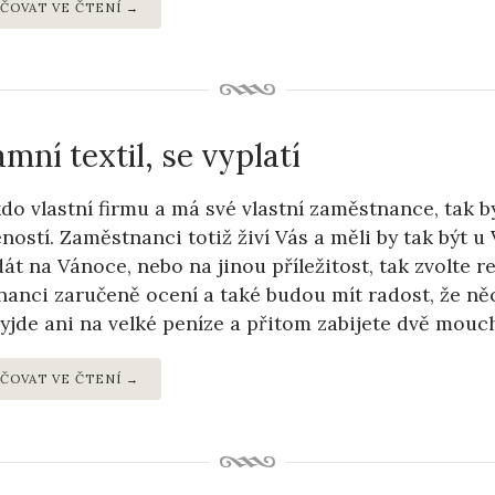
ČOVAT VE ČTENÍ →
mní textil, se vyplatí
do vlastní firmu a má své vlastní zaměstnance, tak b
ností. Zaměstnanci totiž živí Vás a měli by tak být u
dát na Vánoce, nebo na jinou příležitost, tak zvolte r
anci zaručeně ocení a také budou mít radost, že něco
yjde ani na velké peníze a přitom zabijete dvě mouc
ČOVAT VE ČTENÍ →