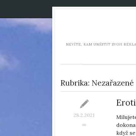
NEVÍTE, KAM UMÍSTIT SVOJI REK
Rubrika:
Nezařazené
Erot
28.2.2021
Milujet
dokonal
∞
když se