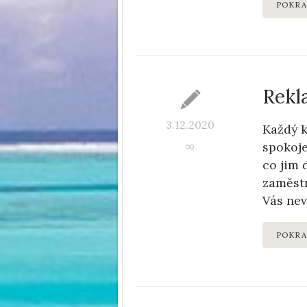
POKRA
Rekla
3.12.2020
Každý k
spokoje
∞
co jim 
zaměstn
Vás nev
POKRA