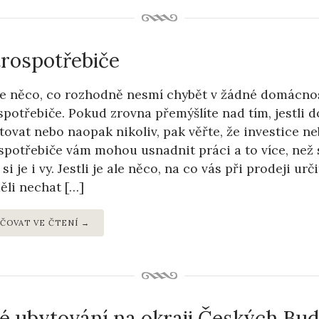
trospotřebiče
e něco, co rozhodně nesmí chybět v žádné domácnost
spotřebiče. Pokud zrovna přemýšlíte nad tím, jestli
tovat nebo naopak nikoliv, pak věřte, že investice ne
spotřebiče vám mohou usnadnit práci a to více, než s
si je i vy. Jestli je ale něco, na co vás při prodeji urč
ěli nechat […]
ČOVAT VE ČTENÍ →
é ubytování na okraji Českých Bud