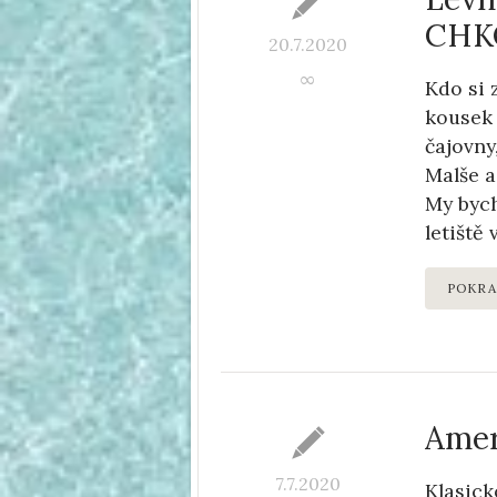
CHKO
20.7.2020
∞
Kdo si 
kousek 
čajovny
Malše a
My bych
letiště 
POKRA
Amer
7.7.2020
Klasick