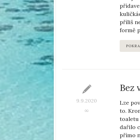
přídav
kuličká
příliš 
formě p
POKRA
Bez 
9.9.2020
Lze pov
to. Kro
∞
toaletu
dařilo 
přímo n