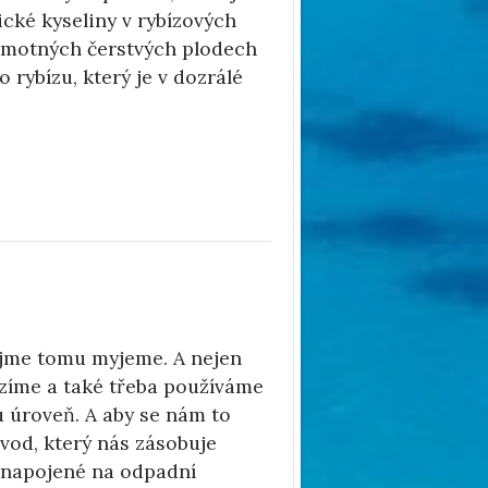
ké kyseliny v rybízových
 samotných čerstvých plodech
 rybízu, který je v dozrálé
ejme tomu myjeme. A nejen
ízíme a také třeba používáme
 úroveň. A aby se nám to
vod, který nás zásobuje
í napojené na odpadní