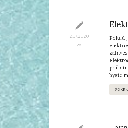
Elek
21.7.2020
Pokud j
elektro
∞
zainves
Elektro
pořiďte 
byste m
POKRA
Levn