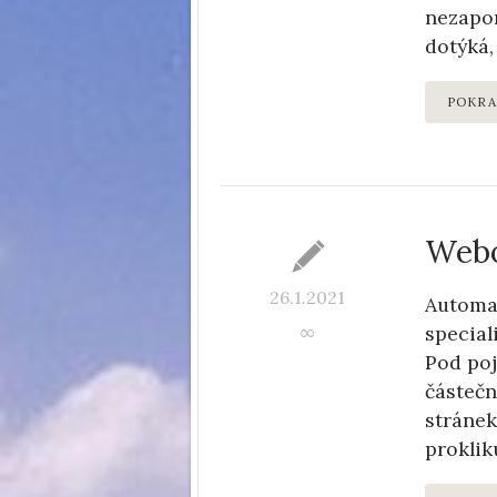
nezapom
dotýká,
POKRA
Webo
26.1.2021
Automat
special
∞
Pod poj
částeč
stránek
proklik