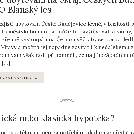
 Blanský les
zajistí ubytování České Budějovice levně, v blízkosti
do městského centra, může tu navštěvovat kavárny, 
, zřejmě vystoupá i na Černou věž, aby se porozhléd
 Vltavy a možná jej napadne zavítat i k nedalekému 
om vám však rádi připomněli, že na jihozápadním o
v […]
ČOVAT VE ČTENÍ →
ická nebo klasická hypotéka?
ou hypotéku asi není zapotřebí nijak dlouze představo