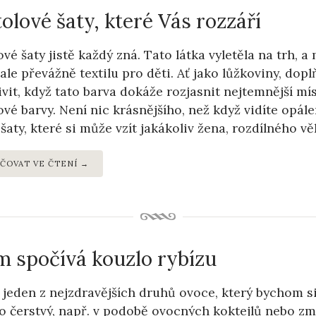
olové šaty, které Vás rozzáří
vé šaty jistě každý zná. Tato látka vyletěla na trh, a 
 ale převážně textilu pro děti. Ať jako lůžkoviny, doplň
vit, když tato barva dokáže rozjasnit nejtemnější mís
vé barvy. Není nic krásnějšího, než když vidíte opál
 šaty, které si může vzít jakákoliv žena, rozdílného v
ČOVAT VE ČTENÍ →
m spočívá kouzlo rybízu
e jeden z nejzdravějších druhů ovoce, který bychom s
o čerstvý, např. v podobě ovocných koktejlů nebo z