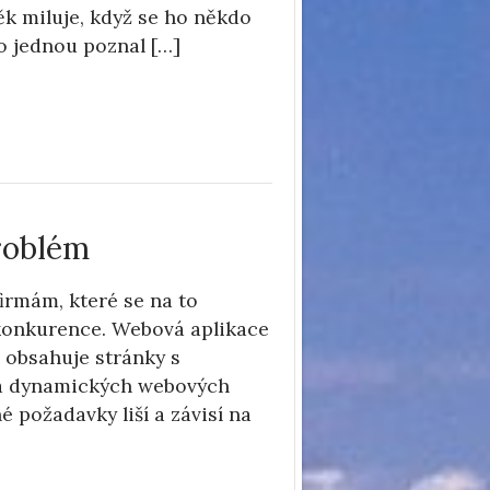
k miluje, když se ho někdo
do jednou poznal […]
roblém
irmám, které se na to
d konkurence. Webová aplikace
 obsahuje stránky s
 a dynamických webových
é požadavky liší a závisí na