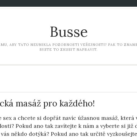
Busse
LAMU, ABY TATO NEUNIKLA POZORNOSTI VEŘEJNOSTI? PAK TO ZNAME
BYSTE TO ZKUSIT NAPRAVIT.
ická masáž pro každého!
e sex a chcete si dopřát navíc úžasnou masáž, která 
osti? Pokud ano tak zavítejte k nám a vyberte si již 
 vás někdo dotýká? Pokud ano tak určitě vyzkoušejte