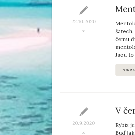
Ment
22.10.2020
Mentolo
šatech,
∞
čemu di
mentolo
Jsou to
POKRA
V če
20.9.2020
Rybíz j
Buď jak
∞