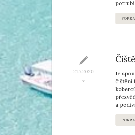
potrubí
POKRA
Čišt
21.7.2020
Je spou
čištění
∞
koberců
přesvěd
a podív
POKRA