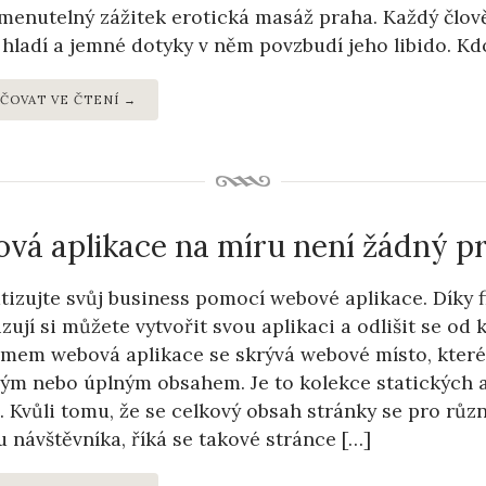
enutelný zážitek erotická masáž praha. Každý člově
 hladí a jemné dotyky v něm povzbudí jeho libido. K
ČOVAT VE ČTENÍ →
vá aplikace na míru není žádný p
izujte svůj business pomocí webové aplikace. Díky f
izují si můžete vytvořit svou aplikaci a odlišit se o
mem webová aplikace se skrývá webové místo, které
ným nebo úplným obsahem. Je to kolekce statických
. Kvůli tomu, že se celkový obsah stránky se pro různ
u návštěvníka, říká se takové stránce […]