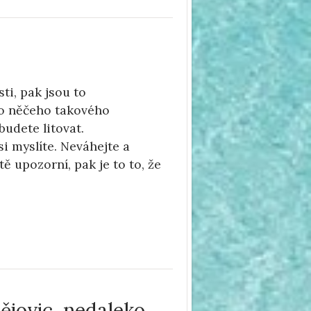
i, pak jsou to
 do něčeho takového
budete litovat.
i myslíte. Neváhejte a
itě upozorní, pak je to to, že
ějovic, nedaleko