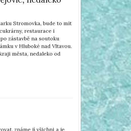
 parku Stromovka, bude to mít
cukrárny, restaurace i
l po zástavbě na soutoku
zámku v Hluboké nad Vltavou.
kraji města, nedaleko od
vat, známe jí všichni a je