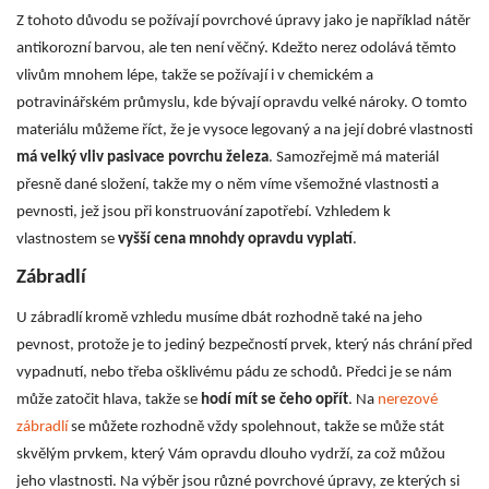
Z tohoto důvodu se požívají povrchové úpravy jako je například nátěr
antikorozní barvou, ale ten není věčný. Kdežto nerez odolává těmto
vlivům mnohem lépe, takže se požívají i v chemickém a
potravinářském průmyslu, kde bývají opravdu velké nároky. O tomto
materiálu můžeme říct, že je vysoce legovaný a na její dobré vlastnosti
má velký vliv pasivace povrchu železa
. Samozřejmě má materiál
přesně dané složení, takže my o něm víme všemožné vlastnosti a
pevnosti, jež jsou při konstruování zapotřebí. Vzhledem k
vlastnostem se
vyšší cena mnohdy opravdu vyplatí
.
Zábradlí
U zábradlí kromě vzhledu musíme dbát rozhodně také na jeho
pevnost, protože je to jediný bezpečností prvek, který nás chrání před
vypadnutí, nebo třeba ošklivému pádu ze schodů. Předci je se nám
může zatočit hlava, takže se
hodí mít se čeho opřít
. Na
nerezové
zábradlí
se můžete rozhodně vždy spolehnout, takže se může stát
skvělým prvkem, který Vám opravdu dlouho vydrží, za což můžou
jeho vlastnosti. Na výběr jsou různé povrchové úpravy, ze kterých si